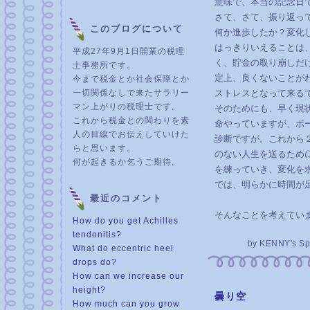
意味で、本当の記念日
さて、さて、振り返っ
このブログについて
何か進歩したか？変化
はっきりいえることは
平成27年9月1日開業の税理
く、貯金の取り崩しだ
士事務所です。
定上、良くないことが
今まで税金とか社会保障とか
一切関係なしで来たサラリー
ストレスとなって来る
マン上がりの税理士です。
そのためにも、早く現
これから税金との関わりを素
命やっていますが、ボ
人の目線でお伝えしていけた
診断ですが。これから
らと思います。
のない人生を送るため
何が起きるか乞うご期待。
を練っていき、変化を
では、明らかに時間が
最近のコメント
そんなことを考えてい
How do you get Achilles
tendonitis?
by
KENNY's Sp
What do eccentric heel
drops do?
How can we increase our
height?
曇り空
―
How much can you grow