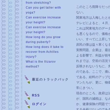
from stretching?
このところ雨降りだっ
Can you get taller with
ない。
yoga?
Can exercise increase
関東地方は入梅したと
your height?
テレビによると、４月
Can exercise increase
これは関東地方のデー
your height?
も悪くなるので、価格
How long do you grow
いい、すべてに上昇し
during puberty?
庶民の懐は益々寒くな
How long does it take to
実際問題、企業は、最
recover from Achilles
よる影響で、利益が前
injury?
れまでは、空前の活況
What is the Ilizarov
反映されないうちに、
method?
のである。ここで、痛
である。給料のアップ
最近のトラックバック
マンたちが、更に、物
常にきつい。
現在のところ、政府は
RSS
が、国民の減税は、な
ログイン
か、健康保険の問題で
する余裕はないのであ