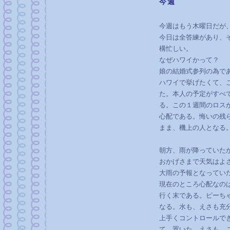
今週
―
今週はもう木曜日だが
今日は全答練があり、
構忙しい。
なぜハワイかって？
娘の結婚式参列の為で
ハワイで挙げたくて、
た。本人の予定がすべ
る。この１週間のロス
心配である。悔いの残
まま、機上の人となる
朝方、雨が降っていた
おかげさまで天気はよ
大雨の予報となってい
現在のところ心配なの
行く末である。ピーち
なる。水も、えさも充
上手くコントロールで
て、置いた。えさも。