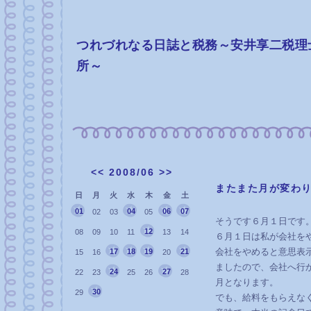
つれづれなる日誌と税務～安井享二税理
所～
<<
2008/06
>>
またまた月が変わ
日
月
火
水
木
金
土
01
04
06
07
02
03
05
そうです６月１日です
12
08
09
10
11
13
14
６月１日は私が会社を
会社をやめると意思表
17
18
19
21
15
16
20
ましたので、会社へ行
24
27
22
23
25
26
28
月となります。
30
29
でも、給料をもらえな