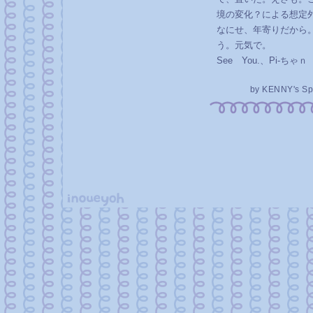
境の変化？による想定
なにせ、年寄りだから
う。元気で。
See You.、Pi-ちゃｎ
by
KENNY's Sp